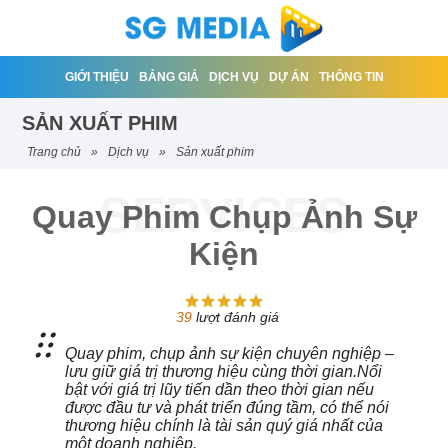
GIỚI THIỆU
BẢNG GIÁ
DỊCH VỤ
DỰ ÁN
THÔNG TIN
SẢN XUẤT PHIM
trang chủ
»
dịch vụ
»
sản xuất phim
Quay Phim Chụp Ảnh Sự
Kiện
39
lượt đánh giá
Quay phim, chụp ảnh sự kiện chuyên nghiệp –
lưu giữ giá trị thương hiệu cùng thời gian.Nổi
bật với giá trị lũy tiến dần theo thời gian nếu
được đầu tư và phát triển đúng tầm, có thể nói
thương hiệu chính là tài sản quý giá nhất của
một doanh nghiệp.