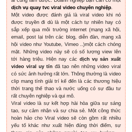
ai cũng làm được. Doanh nghiệp bạn cần có một
dịch vụ quay tvc viral video chuyên nghiệp
.
Một video được đánh giá là viral video khi nó
được truyền đi dù là một cách tự nhiên hay có
sắp xếp qua môi trường internet (mạng xã hội,
email, post lại trên các blog, diễn đàn, mạng xã
hội video như Youtube, Vimeo ..)một cách chóng
mặt. Những video này sẽ có số lượng view lên
tới hàng triệu. Hiện nay các
dịch vụ sản xuất
video viral uy tín
đã tạo nên những video viral
có sức ảnh hưởng rất lớn. Thông thường là video
clip mang tính giải trí kế đến là các thương hiệu
thời trang thể thao và nước uống có sự đầu tư
rất chuyên nghiệp và qui mô.
Viral video là sự kết hợp hài hòa giữa sự sáng
tạo, sự cảm nhận và sự chia sẻ. Một công thức
hoàn hảo cho Viral video sẽ còn gồm rất nhiều
yếu tố khác như xuất hiện đúng thời điểm, sự