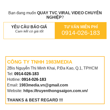
Bạn đang muốn
QUAY TVC VIRAL VIDEO CHUYÊN
NGHIỆP
?
YÊU CẦU BÁO GIÁ
TƯ VẤN MIỄN PHÍ
Cam kết có giá tốt
0914-026-183
CÔNG TY TNHH 1983MEDIA
2Bis Nguyễn Thị Minh Khai, P.Đa Kao, Q.1, TPHCM
Tel:
0914-026-183
Hotline:
0914-026-183
Email:
1983media.vn@gmail.com
Website:
https://truyenthongsaigon.com.vn/
THANKS & BEST REGARD !!!