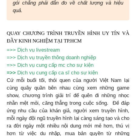
gói chẳng phải đắn đo về chất lượng và hiệu
quả.
QUAY CHƯƠNG TRÌNH TRUYỀN HÌNH UY TÍN VÀ
ĐẦY KINH NGHIỆM TẠI TP.HCM
=>>
Dịch vụ livestream
=>>
Dịch vụ truyền thông doanh nghiệp
=>>
Dịch vụ cung cấp mc cho sự kiện
=>>
Dịch vụ cung cấp ca sĩ cho sự kiện
Cứ mỗi buổi tối, thói quen của người Việt Nam lại
cùng quây quần bên nhau cùng xem những game
show, chương trình giải trí để quên đi những nhọc
nhằn mệt mỏi, căng thẳng trong cuộc sống. Để đáp
ứng nhu cầu của khán giả, người xem truyền hình,
mỗi ngày đội ngũ truyền hình lại càng sáng tạo và cho
ra đời ngày một nhiều nội dung mới mẻ hơn, thú vị
hơn từ việc du nhập, mua bản quyền từ những