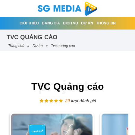
GIỚI THIỆU
BẢNG GIÁ
DỊCH VỤ
DỰ ÁN
THÔNG TIN
TVC QUẢNG CÁO
trang chủ
»
dự án
»
tvc quảng cáo
TVC Quảng cáo
29
lượt đánh giá