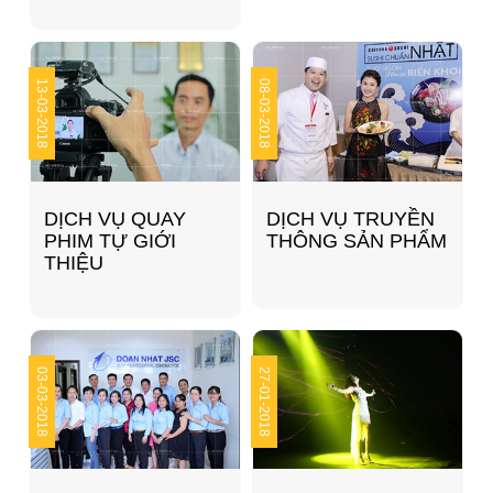
13
08
03-2018
03-2018
DỊCH VỤ QUAY
DỊCH VỤ TRUYỀN
PHIM TỰ GIỚI
THÔNG SẢN PHẨM
THIỆU
03
27
03-2018
01-2018