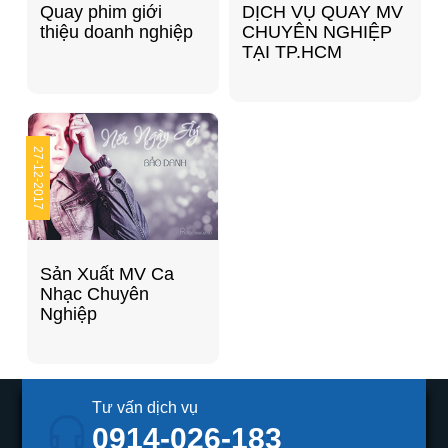
Quay phim giới
DỊCH VỤ QUAY MV
thiệu doanh nghiệp
CHUYÊN NGHIỆP
TẠI TP.HCM
27
12-2017
Sản Xuất MV Ca
Nhạc Chuyên
Nghiệp
Tư vấn dịch vụ
0914-026-183