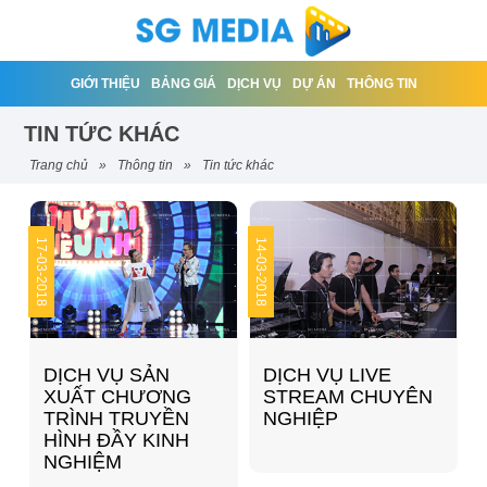
GIỚI THIỆU
BẢNG GIÁ
DỊCH VỤ
DỰ ÁN
THÔNG TIN
TIN TỨC KHÁC
trang chủ
»
thông tin
»
tin tức khác
17
14
03-2018
03-2018
DỊCH VỤ SẢN
DỊCH VỤ LIVE
XUẤT CHƯƠNG
STREAM CHUYÊN
TRÌNH TRUYỀN
NGHIỆP
HÌNH ĐẦY KINH
NGHIỆM