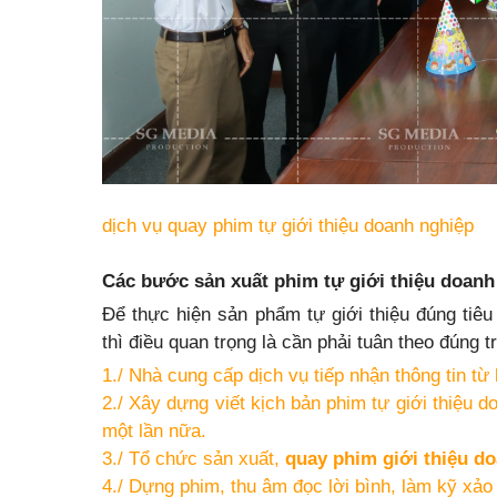
dịch vụ quay phim tự giới thiệu doanh nghiệp
Các bước sản xuất phim tự giới thiệu doanh
Để thực hiện sản phẩm tự giới thiệu đúng ti
thì điều quan trọng là cần phải tuân theo đúng t
1./ Nhà cung cấp dịch vụ tiếp nhận thông tin t
2./ Xây dựng viết kịch bản phim tự giới thiệu 
một lần nữa.
3./ Tổ chức sản xuất,
quay phim giới thiệu d
4./ Dựng phim, thu âm đọc lời bình, làm kỹ xảo