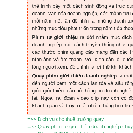
thể trình bày một cách sinh động và trực qua
doanh, văn hóa doanh nghiệp, các thành tựu
mỗi năm một lần để nhìn lại những thành t
những mục tiêu phát triển trong năm tiếp theo
Phim tự giới thiệu
ra đời nhằm mục đích 
doanh nghiệp một cách truyền thống như: q
các thước phim quảng cáo mang đến các th
hình ảnh và âm thanh. Với kịch bản lôi cuố
lòng người xem, đó chính là lợi thế khi khác
Quay phim giới thiệu doanh nghiệp
là một
đến người xem một cách lan tỏa và sâu rộn
giúp giới thiệu toàn bộ thông tin doanh nghiệ
lai. Ngoài ra, đoạn video clip này còn có
khách quan và truyền tải nhiều thông tin cho 
=>>
Dịch vụ cho thuê trường quay
=>>
Quay phim tự giới thiệu doanh nghiệp chu