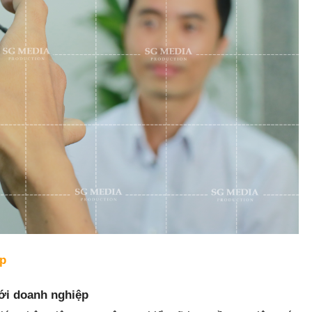
̣p
với doanh nghiệp