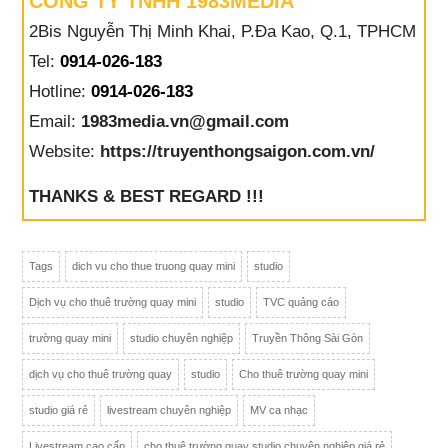
CÔNG TY TNHH 1983MEDIA
2Bis Nguyễn Thị Minh Khai, P.Đa Kao, Q.1, TPHCM
Tel:
0914-026-183
Hotline:
0914-026-183
Email:
1983media.vn@gmail.com
Website:
https://truyenthongsaigon.com.vn/
THANKS & BEST REGARD !!!
Tags
dich vu cho thue truong quay mini
studio
Dịch vụ cho thuê trường quay mini
studio
TVC quảng cáo
trường quay mini
studio chuyên nghiệp
Truyền Thông Sài Gòn
dịch vụ cho thuê trường quay
studio
Cho thuê trường quay mini
studio giá rẻ
livestream chuyên nghiệp
MV ca nhạc
Livestream cao cấp
cho thuê trường quay studio chuyên nghiệp giá rẻ