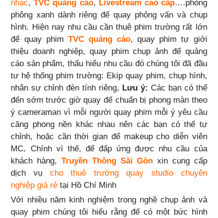
nhạc
,
TVC quảng cáo
,
Livestream cao cấp
….phòng
phông xanh dành riêng để quay phỏng vấn và chụp
hình. Hiện nay nhu cầu cần thuê phim trường rất lớn
để quay phim
TVC quảng cáo
, quay phim tự giới
thiệu doanh nghiệp, quay phim chụp ảnh để quảng
cáo sản phẩm, thấu hiểu nhu cầu đó chúng tôi đã đầu
tư hệ thống phim trường: Ekip quay phim, chụp hình,
nhân sự chỉnh đèn tính riêng,
Lưu ý:
Các bạn có thể
đến sớm trước giờ quay để chuẩn bị phong màn theo
ý cameraman vì mỗi người quay phim mỗi ý yêu cầu
căng phong nền khác nhau nên các bạn có thể tự
chỉnh, hoặc cần thời gian để makeup cho diễn viên
MC
.
Chính vì thế, để đấp ứng được nhu cầu của
khách hàng,
Truyền Thông Sài Gòn
xin cung cấp
dịch vụ
cho thuê trường quay studio chuyên
nghiệp giá rẻ
tại Hồ Chí Minh
Với nhiều năm kinh nghiệm trong nghề chụp ảnh và
quay phim chúng tôi hiểu rằng để có một bức hình