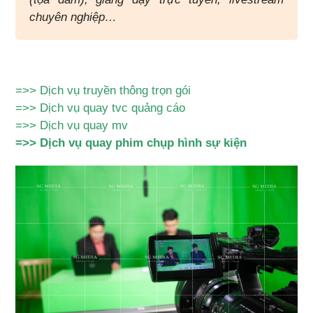
chuyên nghiệp…
=>>
Dịch vụ truyền thông trọn gói
=>>
Dịch vụ quay tvc quảng cáo
=>>
Dịch vụ quay mv
=>>
Dịch vụ quay phim chụp hình sự kiện