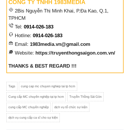
CÔNG TY TNHH 1983MEDIA
2Bis Nguyễn Thị Minh Khai, P.Đa Kao, Q.1,
TPHCM
Tel:
0914-026-183
Hotline:
0914-026-183
Email:
1983media.vn@gmail.com
Website:
https://truyenthongsaigon.com.vn/
THANKS & BEST REGARD !!!
Tags
cung cap mc chuyen nghiep tai tp hcm
Cung cấp MC chuyên nghiệp tại tp hcm
Truyền Thồng Sài Gòn
cung cấp MC chuyên nghiệp
dịch vụ tổ chức sự kiện
dịch vụ cung cấp ca sĩ cho sự kiện