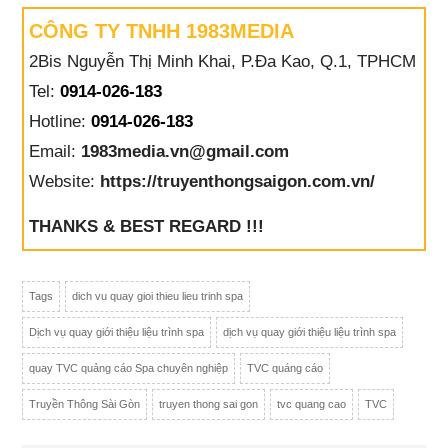
CÔNG TY TNHH 1983MEDIA
2Bis Nguyễn Thị Minh Khai, P.Đa Kao, Q.1, TPHCM
Tel:
0914-026-183
Hotline:
0914-026-183
Email:
1983media.vn@gmail.com
Website:
https://truyenthongsaigon.com.vn/
THANKS & BEST REGARD !!!
Tags
dich vu quay gioi thieu lieu trinh spa
Dịch vụ quay giới thiệu liệu trình spa
dịch vụ quay giới thiệu liệu trình spa
quay TVC quảng cáo Spa chuyên nghiệp
TVC quáng cáo
Truyền Thông Sài Gòn
truyen thong sai gon
tvc quang cao
TVC