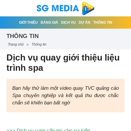
GIỚI THIỆU
BẢNG GIÁ
DỊCH VỤ
DỰ ÁN
THÔNG TIN
THÔNG TIN
trang chủ
»
thông tin
Dịch vụ quay giới thiệu liệu
trình spa
Bạn hãy thử làm một video quay TVC quảng cáo
Spa chuyên nghiệp và kết quả thu được chắc
chắn sẽ khiến bạn bất ngờ
=>>
Dịch vụ cung cấp mc cho sự kiện