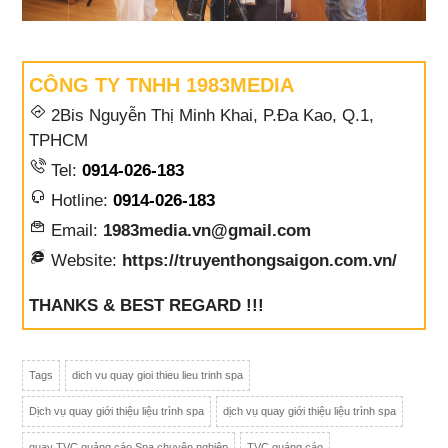
CÔNG TY TNHH 1983MEDIA
2Bis Nguyễn Thị Minh Khai, P.Đa Kao, Q.1,
TPHCM
Tel:
0914-026-183
Hotline:
0914-026-183
Email:
1983media.vn@gmail.com
Website:
https://truyenthongsaigon.com.vn/
THANKS & BEST REGARD !!!
Tags
dich vu quay gioi thieu lieu trinh spa
Dịch vụ quay giới thiệu liệu trình spa
dịch vụ quay giới thiệu liệu trình spa
quay TVC quảng cáo Spa chuyên nghiệp
TVC quáng cáo