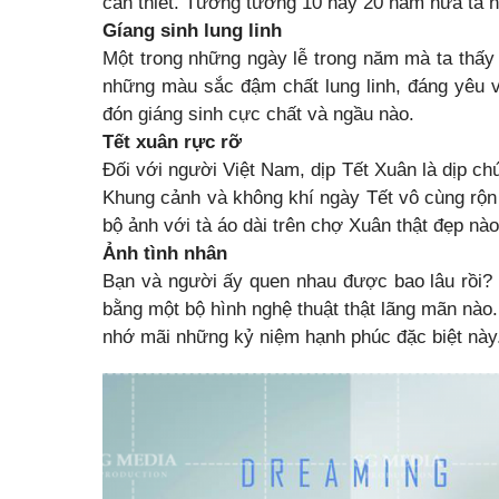
cần thiết. Tưởng tưởng 10 hay 20 năm nữa ta nh
Gíang sinh lung linh
Một trong những ngày lễ trong năm mà ta thấy 
những màu sắc đậm chất lung linh, đáng yêu 
đón giáng sinh cực chất và ngầu nào.
Tết xuân rực rỡ
Đối với người Việt Nam, dịp Tết Xuân là dịp c
Khung cảnh và không khí ngày Tết vô cùng rộn 
bộ ảnh với tà áo dài trên chợ Xuân thật đẹp nào
Ảnh tình nhân
Bạn và người ấy quen nhau được bao lâu rồi?
bằng một bộ hình nghệ thuật thật lãng mãn nào.
nhớ mãi những kỷ niệm hạnh phúc đặc biệt này