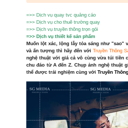
=>>
Dịch vụ quay tvc quảng cáo
=>>
Dịch vụ cho thuê trường quay
=>>
Dịch vụ truyền thông trọn gói
=>>
Dịch vụ thiết kế sản phẩm
Muốn lột xác, lộng lẫy tỏa sáng như "sao" 
và ấn tượng thì hãy đến với
Truyền Thông S
nghệ thuật với giá cả vô cùng vừa túi tiền
chu đáo từ A đến Z. Chụp ảnh nghệ thuật 
thể được trải nghiệm cùng với
Truyền Thông