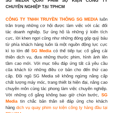
SG MEDIA QUAY PHIM SỰ KIỆN CÔNG TY
CHUYÊN NGHIỆP TẠI TPHCM
CÔNG TY TNHH TRUYỀN THÔNG SG MEDIA
luôn
trân trọng những cơ hội được làm việc với các đối
tác doanh nghiệp. Sự ủng hộ là những ý kiến tích
cực, lời khen ngợi cũng như những đóng góp quý báu
từ phía khách hàng luôn là một nguồn động lực cực
kì to lớn để
SG Media
có thể tiếp tục cố gắng cải
thiện dịch vụ, đưa những thước phim, hình ảnh lên
tầm cao mới. Với mục tiêu đáp ứng tất cả yêu cầu
cũa khách từ những điều cơ bản cho đến thứ cao
cấp. Đội ngũ SG Media sẽ không ngừng nâng cấp
chất lượng máy móc, trang thiết bị hiện đại, nâng cao
chuyên môn cùng tác phong làm việc chuyên nghiệp.
Với những cố gắng không bao giờ chùn bước,
SG
Media
tin chắc bản thân sẽ đáp ứng cho khách
hàng
dịch vụ quay phim sự kiện công ty hàng đầu tại