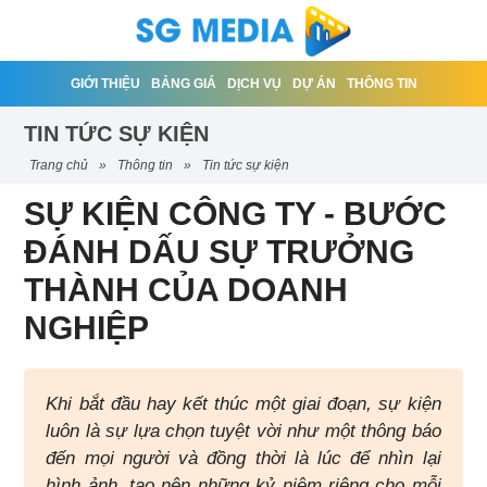
GIỚI THIỆU
BẢNG GIÁ
DỊCH VỤ
DỰ ÁN
THÔNG TIN
TIN TỨC SỰ KIỆN
trang chủ
»
thông tin
»
tin tức sự kiện
SỰ KIỆN CÔNG TY - BƯỚC
ĐÁNH DẤU SỰ TRƯỞNG
THÀNH CỦA DOANH
NGHIỆP
Khi bắt đầu hay kết thúc một giai đoạn, sự kiện
luôn là sự lựa chọn tuyệt vời như một thông báo
đến mọi người và đồng thời là lúc để nhìn lại
hình ảnh, tạo nên những kỷ niệm riêng cho mỗi